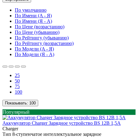
По умолчанию
По Имени (A - Я)
По Имени (Я - A)
По Цене (возрастанию)
По Цене (убыванию)
По Рейтингу (убыванию)
По Рейтингу (возрастанию)
По Модели (A - Я)
По Модели (Я - A)
25
50
75
100
Показывать:
100
Популярный
Аккумулятор Charger Зарядное устройство BS 12B 1,5А
Charger
Тип 8-ступенчатое интеллектуальное зарядное