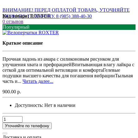
ВНИМАНИЕ! ПЕРЕД ОПЛАТОЙ ТОВАРА, УТОЧНЯЙТЕ
Код товара:
ROXTER
ЦЕНЫ ПО ТЕЛЕФОНУ. 8 (985) 388-40-30
0 отзывов
Популярный
Краткое описание
Прочная ладонь из амара с силиконовым рисунком для
улучшения хвата и префорациейВпитывающая влагу лайкра с
сеткой для оптимальной ветиляции и комфортаГелевые
подушки высшего качества для погашения вибрацииТыльная
часть и...
Читать далее...
900.00 р.
Доступность:
Нет в наличии
Уточняйте по телефону
Доставка и оплата