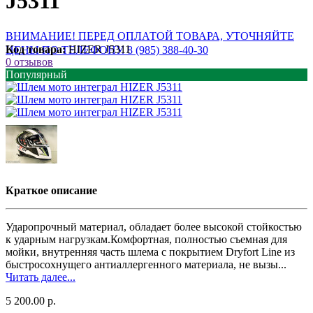
J5311
ВНИМАНИЕ! ПЕРЕД ОПЛАТОЙ ТОВАРА, УТОЧНЯЙТЕ
Код товара:
HIZER J5311
ЦЕНЫ ПО ТЕЛЕФОНУ. 8 (985) 388-40-30
0 отзывов
Популярный
Краткое описание
Ударопрочный материал, обладает более высокой стойкостью
к ударным нагрузкам.Комфортная, полностью съемная для
мойки, внутренняя часть шлема с покрытием Dryfort Line из
быстросохнущего антиаллергенного материала, не вызы...
Читать далее...
5 200.00 р.