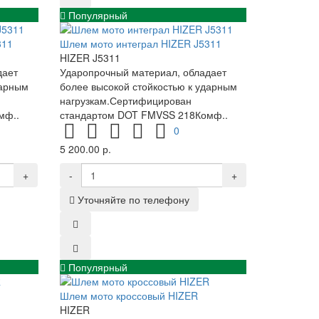
Популярный
311
Шлем мото интеграл HIZER J5311
HIZER J5311
дает
Ударопрочный материал, обладает
дарным
более высокой стойкостью к ударным
нагрузкам.Сертифицирован
мф..
стандартом DOT FMVSS 218Комф..
0
5 200.00 р.
+
-
+
Уточняйте по телефону
Популярный
Шлем мото кроссовый HIZER
HIZER