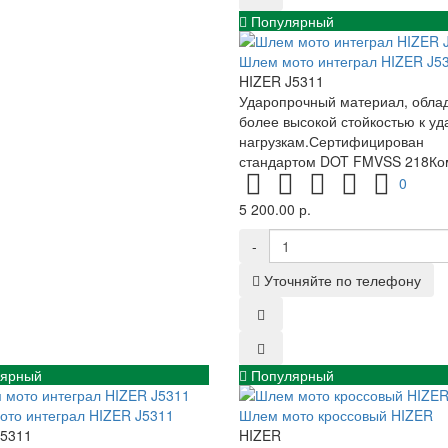
Популярный
Шлем мото интеграл HIZER J5
HIZER J5311
Ударопрочный материал, обла
более высокой стойкостью к у
нагрузкам.Сертифицирован
стандартом DOT FMVSS 218Ко
0
5 200.00 р.
-
Уточняйте по телефону
ярный
Популярный
то интеграл HIZER J5311
Шлем мото кроссовый HIZER
J5311
HIZER