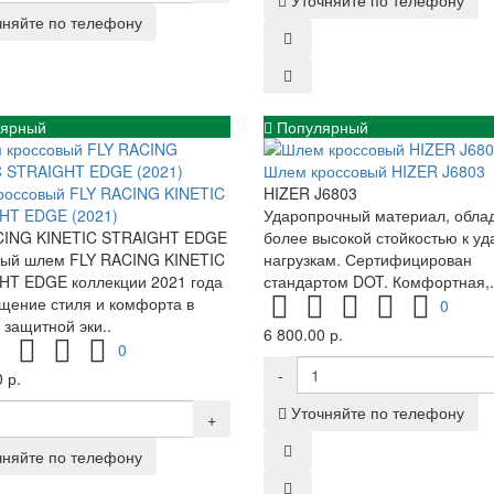
Уточняйте по телефону
чняйте по телефону
ярный
Популярный
Шлем кроссовый HIZER J6803
россовый FLY RACING KINETIC
HIZER J6803
HT EDGE (2021)
Ударопрочный материал, обла
CING KINETIC STRAIGHT EDGE
более высокой стойкостью к у
вый шлем FLY RACING KINETIC
нагрузкам. Сертифицирован
HT EDGE коллекции 2021 года
стандартом DOT. Комфортная,.
щение стиля и комфорта в
0
 защитной эки..
6 800.00 р.
0
-
 р.
Уточняйте по телефону
+
чняйте по телефону