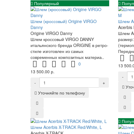
Популярный
Попул
Шлем (кроссовый) Origine VIRGO
Шлем A
Danny
Acerbis
Origine VIRGO Danny
Шлем A
Шлем кроссовый VIRGO DANNY
размер:
итальянского бренда ORIGINE в ретро-
(термоп
стиле изготовлен из самых
Передни
современных композитных материа..
0
13 500.0
13 500.00 р.
-
-
+
Уто
Уточняйте по телефону
Попул
Шлем Acerbis X-TRACK Red/White, L
Acerbis X-TRACK
Шлем 