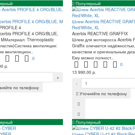
ярный
Популярный
cerbis PROFILE 4 ORG/BLUE, M
Шлем Acerbis REACTIVE GRAF
 PROFILE 4
Red/White, XL
cerbis PROFILE 4 ORG/BLUE,
Acerbis REACTIVE GRAFFIX
 MМатериал: Thermoplastic
Шлем для мотокросса Acerbis R
ластик)Система вентиляции:
Graffix оличается надёжностью
е вентиляцион..
качеством и оригинальным диз
Ему можно полност..
0
0
0 р.
13 990.00 р.
+
-
чняйте по телефону
Уточняйте по телефону
ярный
Популярный
CYBER
Шлем CYBER U-42 #2 Black/Re