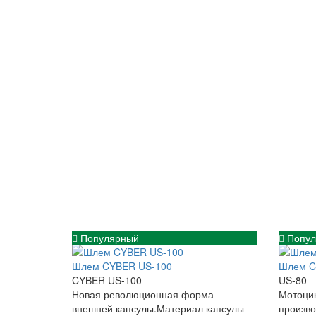
Популярный
Попул
Шлем CYBER US-100
Шлем CY
CYBER US-100
US-80
Новая революционная форма
Мотоци
внешней капсулы.Материал капсулы -
произво