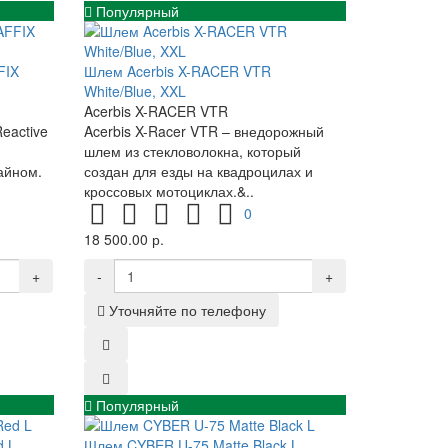
Популярный
FIX
Шлем Acerbis X-RACER VTR
White/Blue, XXL
Acerbis X-RACER VTR
eactive
Acerbis X-Racer VTR – внедорожный
,
шлем из стекловолокна, который
айном.
создан для езды на квадроцилах и
кроссовых мотоциклах.&..
0
18 500.00 р.
+
-
+
Уточняйте по телефону
Популярный
d L
Шлем CYBER U-75 Matte Black L