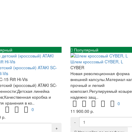
ярный
Популярный
Шлем кроссовый CYBER, L
тский (кроссовый) ATAKI SC-
CYBER
i-Vis
Новая революционная форма
-15 Rift Hi-Vis
внешней капсулы.Материал кап
тский (кроссовый) ATAKI SC-
прочный и легкий
енности:Детская линейка
композит.Регулируемый козыре
в;Качественная коробка и
надежно защ..
ля хранения в ко..
0
0
11 900.00 р.
 р.
-
+