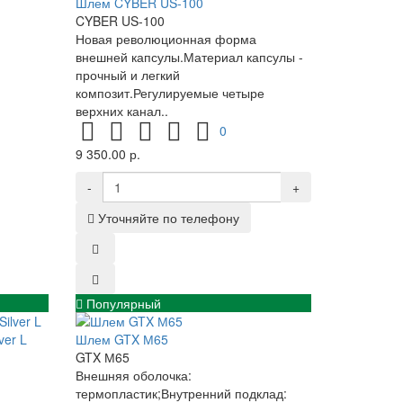
Шлем CYBER US-100
CYBER US-100
Новая революционная форма
внешней капсулы.Материал капсулы -
прочный и легкий
композит.Регулируемые четыре
верхних канал..
0
9 350.00 р.
-
+
Уточняйте по телефону
Популярный
ver L
Шлем GTX М65
GTX М65
Внешняя оболочка:
термопластик;Внутренний подклад: